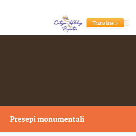
+39 351 531 6955
info@ortigiaholidays.com
Translate »
Presepi monumentali