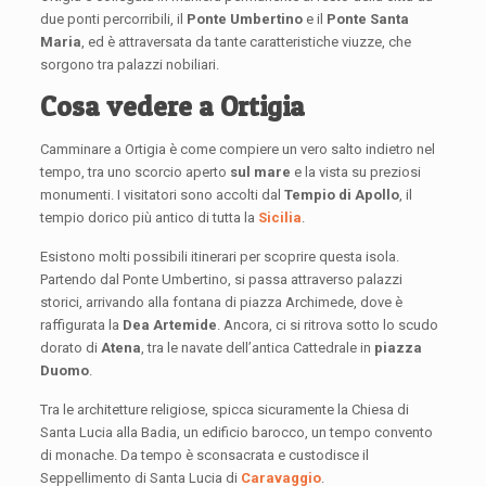
due ponti percorribili, il
Ponte Umbertino
e il
Ponte Santa
Maria
, ed è attraversata da tante caratteristiche viuzze, che
sorgono tra palazzi nobiliari.
Cosa vedere a Ortigia
Camminare a Ortigia è come compiere un vero salto indietro nel
tempo, tra uno scorcio aperto
sul mare
e la vista su preziosi
monumenti. I visitatori sono accolti dal
Tempio di Apollo
, il
tempio dorico più antico di tutta la
Sicilia
.
Esistono molti possibili itinerari per scoprire questa isola.
Partendo dal Ponte Umbertino, si passa attraverso palazzi
storici, arrivando alla fontana di piazza Archimede, dove è
raffigurata la
Dea Artemide
. Ancora, ci si ritrova sotto lo scudo
dorato di
Atena
, tra le navate dell’antica Cattedrale in
piazza
Duomo
.
Tra le architetture religiose, spicca sicuramente la Chiesa di
Santa Lucia alla Badia, un edificio barocco, un tempo convento
di monache. Da tempo è sconsacrata e custodisce il
Seppellimento di Santa Lucia di
Caravaggio
.