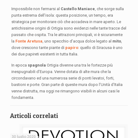
Impossibile non fermarsi al
Castello Maniace
, che sorge sulla
punta estrema dell’isola: questa posizione, un tempo, era
strategica per monitorare ciò che accadeva in mare aperto. Le
antichissime origini di Ortigia sono evidenzi nelle tante tracce del
passato che ospita. Tra le attrazioni principali, vi è sicuramente
la
Fonte Aretusa
, uno specchio d’acqua dolce legato al
mito
,
dove crescono tante piante di
papiro
: quello di Siracusa è uno
dei due papireti esistenti in tutta Italia.
In epoca
spagnola
Ortigia divenne una tra le fortezze più
inespugnabili d’Europa. Venne dotata di alte mura che la
circondavano ed una numerosa serie di ponti levatoi, forti,
bastioni e porte. Gran parte di queste mura dopo l’Unità d’Italia
venne distrutta, ma oggi ne rimangono visibili in alcuni casi le
fondamenta.
Articoli correlati
30 luglio 2020