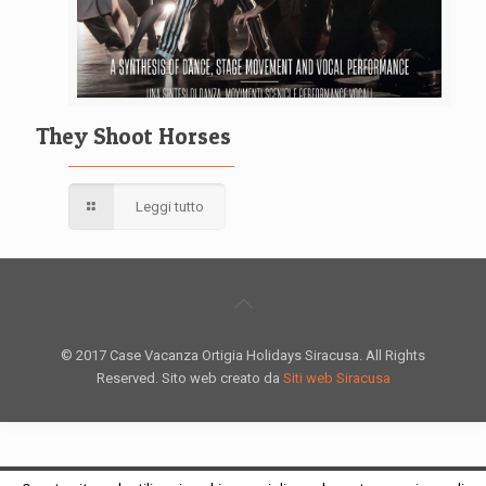
They Shoot Horses
Leggi tutto
© 2017 Case Vacanza Ortigia Holidays Siracusa. All Rights
Reserved. Sito web creato da
Siti web Siracusa